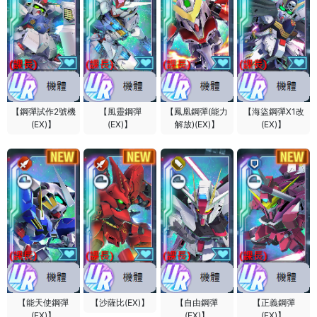
【鋼彈試作2號機
【風靈鋼彈
【鳳凰鋼彈(能力
【海盜鋼彈X1改
(EX)】
(EX)】
解放)(EX)】
(EX)】
【能天使鋼彈
【沙薩比(EX)】
【自由鋼彈
【正義鋼彈
(EX)】
(EX)】
(EX)】