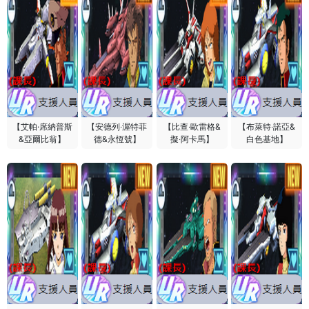
【艾帕·席納普斯
【安德列‧渥特菲
【比查‧歐雷格&
【布萊特‧諾亞&
&亞爾比翁】
德&永恆號】
擬‧阿卡馬】
白色基地】