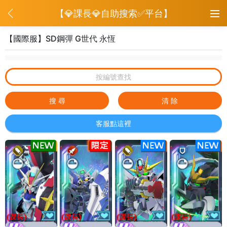
【💎課長💎自助搜索✅平台】
【國際服】SD鋼彈 G世代 永恆
【國際服】SD鋼彈 G世代 永恆
眾神派對Dislyte
搜 尋
清 除
客服點這裡