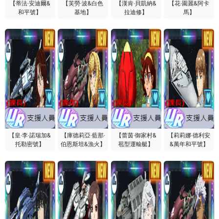
【蒂法‧安迪爾&
【芙勞‧波&白色
【漢肯‧貝凱納&
【花‧園麗&阿卡
和平號】
基地】
拉迪修】
馬】
【皇‧李‧諾瑞加&
【庫德莉亞‧藍那‧
【蕾茵‧御家村&
【莉莉娜‧德利安
托勒密號】
伯恩斯坦&漁火】
苞型運輸艇】
&萬年和平號】