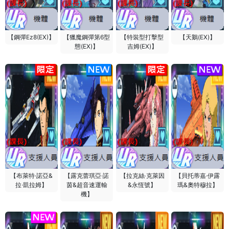
【鋼彈Ez8(EX)】
【獵魔鋼彈第6型
【特裝型打擊型
【天鵝(EX)】
態(EX)】
吉姆(EX)】
【布萊特·諾亞&
【露克蕾琪亞·諾
【拉克絲‧克萊因
【貝托蒂嘉·伊露
拉·凱拉姆】
茵&超音速運輸
&永恆號】
瑪&奧特穆拉】
機】