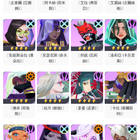
〔左塞爾 (亞圖
〔阿卡納 (荷米
〔艾拉 (弗雷
〔艾麗絲 (古爾維
姆)〕
斯)〕
亞)〕
格)〕
〔安妮斯朵拉 (潘
〔安瑟尼斯 (奈夫
〔邦妮 (厄莉
〔達莉亞 (卡呂普
朵拉)〕
頓)〕
絲)〕
索)〕
〔佛肯 (荷魯
〔姮月 (嫦娥)〕
〔姜蔓 (孟婆)〕
〔卡拉 (塞爾凱
斯)〕
特)〕