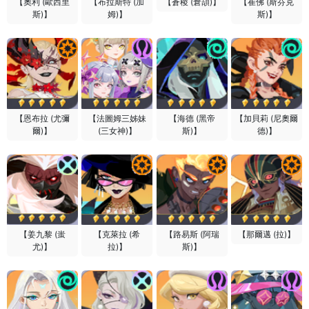
【奧利 (歐西里
【布拉斯特 (加
【蒼稷 (倉頡)】
【崔佛 (斯芬克
斯)】
姆)】
斯)】
【恩布拉 (尤彌
【法圖姆三姊妹
【海德 (黑帝
【加貝莉 (尼奧爾
爾)】
(三女神)】
斯)】
德)】
【姜九黎 (蚩
【克萊拉 (希
【路易斯 (阿瑞
【那爾邁 (拉)】
尤)】
拉)】
斯)】