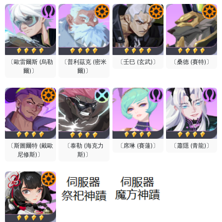
〔歐雷爾斯 (烏勒
〔普利茲克 (密米
〔壬巳 (玄武)〕
〔桑德 (賽特)〕
爾)〕
爾)〕
〔斯圖爾特 (戴歐
〔泰勒 (海克力
〔席琳 (賽蓮)〕
〔蕭隱 (青龍)〕
尼修斯)〕
斯)〕