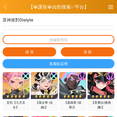
【💎課長💎自助搜索✅平台】
眾神派對Dislyte
【國際服】SD鋼彈 G世代 永恆
眾神派對Dislyte
搜 尋
清 除
客服點這裡
玄牝【九天玄
【風女希 (女
【蓋維斯 (宙
【里奧拉(雅典
女】
媧)】
斯)】
娜)】